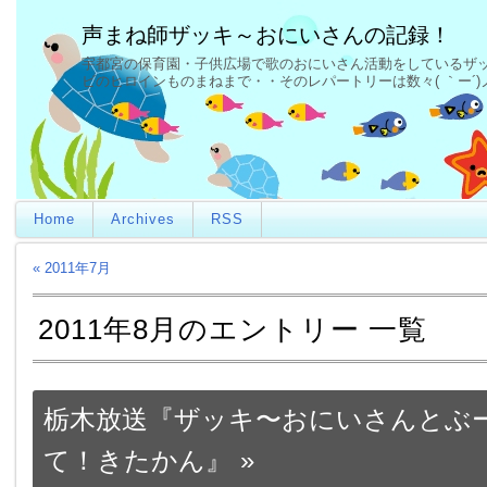
声まね師ザッキ～おにいさんの記録！
宇都宮の保育園・子供広場で歌のおにいさん活動をしているザッキ
ビのヒロインものまねまで・・そのレパートリーは数々( ｀ー´
Home
Archives
RSS
« 2011年7月
2011年8月のエントリー 一覧
栃木放送『ザッキ〜おにいさんとぶ
て！きたかん』