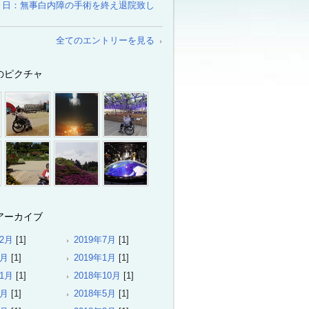
８日：無事白内障の手術を終え退院致し
全てのエントリーを見る
のピクチャ
アーカイブ
12月
[1]
2019年7月
[1]
3月
[1]
2019年1月
[1]
11月
[1]
2018年10月
[1]
6月
[1]
2018年5月
[1]