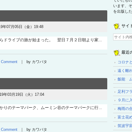
ていたも
います、
を出版し
サイ
19年07月05日（金）19:48
らドライブの旅が始まった。 翌日７月２日朝より家...
最近
Comment
by カワバタ
コロナ
遠く離
飯能 
足利フ
019年03月19日（火）17:04
９月に
りのテーマパーク、ムーミン谷のテーマパークに行...
梅雨の
富士花
筑波宇
Comment
by カワバタ