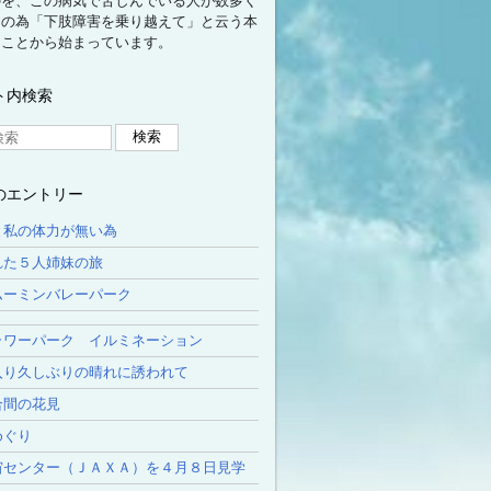
のを、この病気で苦しんでいる人が数多く
その為「下肢障害を乗り越えて」と云う本
たことから始まっています。
ト内検索
のエントリー
と私の体力が無い為
れた５人姉妹の旅
ムーミンバレーパーク
ラワーパーク イルミネーション
入り久しぶりの晴れに誘われて
合間の花見
めぐり
宙センター（ＪＡＸＡ）を４月８日見学