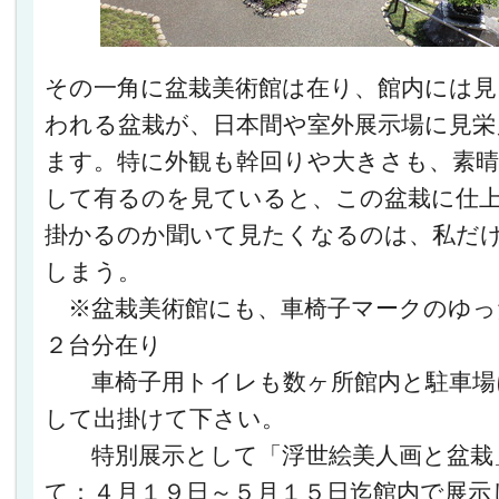
その一角に盆栽美術館は在り、館内には
われる盆栽が、日本間や室外展示場に見栄
ます。特に外観も幹回りや大きさも、素
して有るのを見ていると、この盆栽に仕
掛かるのか聞いて見たくなるのは、私だ
しまう。
※盆栽美術館にも、車椅子マークのゆっ
２台分在り
車椅子用トイレも数ヶ所館内と駐車場
して出掛けて下さい。
特別展示として「浮世絵美人画と盆栽
て：４月１９日～５月１５日迄館内で展示