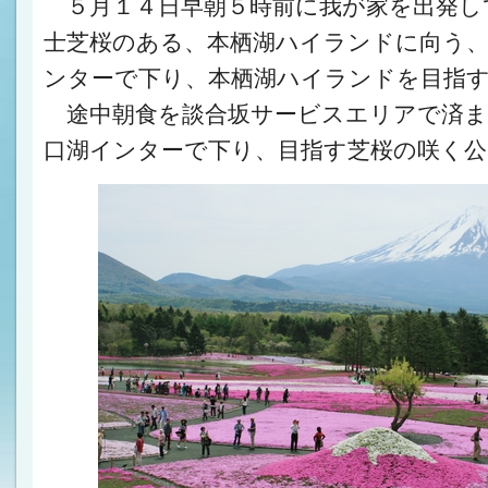
５月１４日早朝５時前に我が家を出発し
士芝桜のある、本栖湖ハイランドに向う
ンターで下り、本栖湖ハイランドを目指
途中朝食を談合坂サービスエリアで済ま
口湖インターで下り、目指す芝桜の咲く公