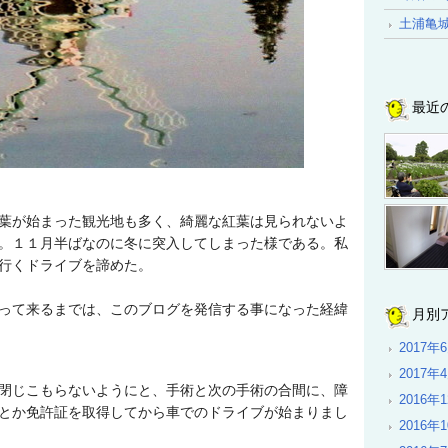
土浦亀
最近
葉が始まった観光地も多く、綺麗な紅葉は見られないよ
。１１月半ばなのに冬に突入してしまった様である。私
行くドライブを諦めた。
って来るまでは、このブログを発信する事になった経緯
月別
2017年
2017年
閉じこもらないようにと、手術と次の手術の合間に、障
2016年
とか免許証を取得してから車でのドライブが始まりまし
2016年