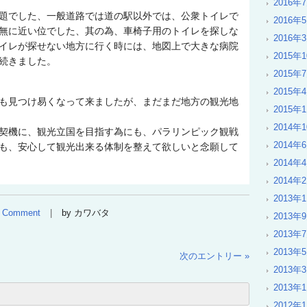
2016年
題でした、一般道路では道の駅以外では、公衆トイレで
2016年
無に近い位でした、其の為、車椅子用のトイレを探しな
2016年
イレが探せない地方に行く時には、地図上で大きな病院
2015年
続きました。
2015年
2015年
も見つけ易くなって来ましたが、まだまだ地方の観光地
2015年
2014年
契機に、観光立国を目指す為にも、パラリンピック観戦
2014年
も、安心して観光出来る体制を整えて欲しいと念願して
2014年
2014年
2013年
Comment
by カワバタ
2013年
2013年
2013年
次のエントリー »
2013年
2013年
2012年