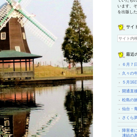
ていたも
います、
を出版し
サイ
最近
６月７
久々の
５月16
開通直
松島の
仙台・
さくら
障害者
凍結の