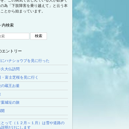
のを、この病気で苦しんでいる人が数多く
その為「下肢障害を乗り越えて」と云う本
たことから始まっています。
ト内検索
のエントリー
日にハナショウブを見に行った
牛久大仏訪問
日・富士芝桜を見に行く
後の蔵王お釜
旅
青葉城址の旅
満開
にとって（１２月～１月）は雪や道路の
為説明だけにします